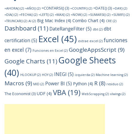
=CONTARSI()
(3)
=DATE()
(3)
=AHORA()
(2)
=AÑO()
(2)
=COUNTIF()
(2)
=DAY()
(2)
=DIA()
(2)
=FECHA()
(2)
=LEFT()
(2)
=MAX()
(2)
=NOW()
(2)
=SUMARSI()
(2)
=SUMIF()
(2)
Big Mac Index
(4)
Combo Chart
(4)
=TRUNCAR()
(2)
AI
(2)
CRE
(2)
Dashboard
(11)
DateRangeFilter
(5)
dbt
dbt
(2)
Excel
(45)
funciones
certification
(5)
extrae excel
(2)
GoogleAppsScript
(9)
en excel
(7)
Funciones en Excel
(2)
Google Sheets
Google Charts
(11)
(40)
INEGI
(5)
HLOOKUP
(2)
HOY
(2)
izquierda
(2)
Machine learning
(2)
Macros
(9)
R
(8)
Power BI
(5)
Python
(4)
MID
(2)
residuo
(2)
VBA
(19)
UDF
(4)
The Economist
(3)
WebScrapping
(2)
xlwings
(2)