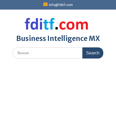
Skip
info@fditf.com
to
content
Business Intelligence MX
Search
for: