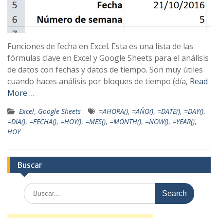
Funciones de fecha en Excel. Esta es una lista de las
fórmulas clave en Excel y Google Sheets para el análisis
de datos con fechas y datos de tiempo. Son muy útiles
cuando haces análisis por bloques de tiempo (día,
Read
More …
Excel
,
Google Sheets
=AHORA()
,
=AÑO()
,
=DATE()
,
=DAY()
,
=DIA()
,
=FECHA()
,
=HOY()
,
=MES()
,
=MONTH()
,
=NOW()
,
=YEAR()
,
HOY
Buscar
Search
for: