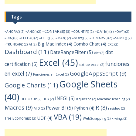
Tags
=CONTARSI()
(3)
=DATE()
(3)
=AHORA()
(2)
=AÑO()
(2)
=COUNTIF()
(2)
=DAY()
(2)
=DIA()
(2)
=FECHA()
(2)
=LEFT()
(2)
=MAX()
(2)
=NOW()
(2)
=SUMARSI()
(2)
=SUMIF()
(2)
Big Mac Index
(4)
Combo Chart
(4)
=TRUNCAR()
(2)
AI
(2)
CRE
(2)
Dashboard
(11)
DateRangeFilter
(5)
dbt
dbt
(2)
Excel
(45)
funciones
certification
(5)
extrae excel
(2)
GoogleAppsScript
(9)
en excel
(7)
Funciones en Excel
(2)
Google Sheets
Google Charts
(11)
(40)
INEGI
(5)
HLOOKUP
(2)
HOY
(2)
izquierda
(2)
Machine learning
(2)
Macros
(9)
R
(8)
Power BI
(5)
Python
(4)
MID
(2)
residuo
(2)
VBA
(19)
UDF
(4)
The Economist
(3)
WebScrapping
(2)
xlwings
(2)