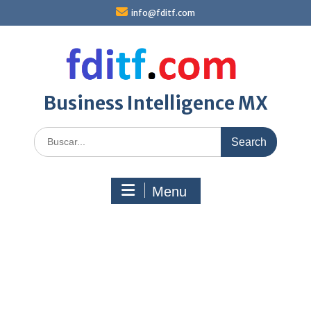
Skip
info@fditf.com
to
content
Business Intelligence MX
Search
for:
Menu