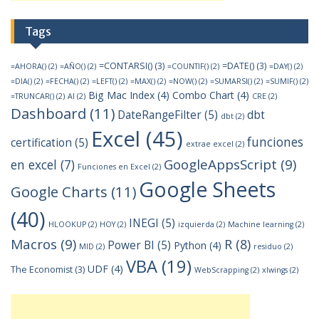
Tags
=CONTARSI()
(3)
=DATE()
(3)
=AHORA()
(2)
=AÑO()
(2)
=COUNTIF()
(2)
=DAY()
(2)
=DIA()
(2)
=FECHA()
(2)
=LEFT()
(2)
=MAX()
(2)
=NOW()
(2)
=SUMARSI()
(2)
=SUMIF()
(2)
Big Mac Index
(4)
Combo Chart
(4)
=TRUNCAR()
(2)
AI
(2)
CRE
(2)
Dashboard
(11)
DateRangeFilter
(5)
dbt
dbt
(2)
Excel
(45)
funciones
certification
(5)
extrae excel
(2)
GoogleAppsScript
(9)
en excel
(7)
Funciones en Excel
(2)
Google Sheets
Google Charts
(11)
(40)
INEGI
(5)
HLOOKUP
(2)
HOY
(2)
izquierda
(2)
Machine learning
(2)
Macros
(9)
R
(8)
Power BI
(5)
Python
(4)
MID
(2)
residuo
(2)
VBA
(19)
UDF
(4)
The Economist
(3)
WebScrapping
(2)
xlwings
(2)