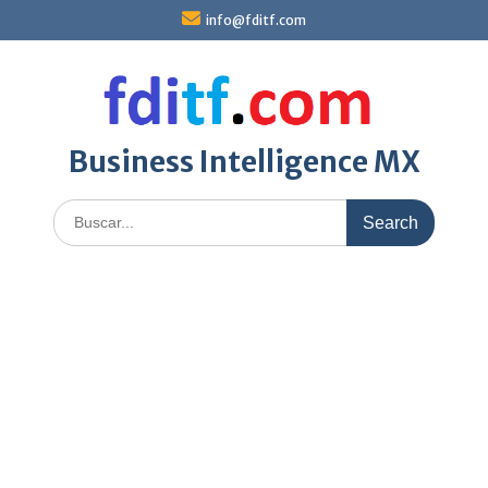
Skip
info@fditf.com
to
content
Business Intelligence MX
Search
for: