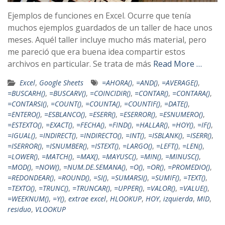
Ejemplos de funciones en Excel. Ocurre que tenía
muchos ejemplos guardados de un taller de hace unos
meses. Aquél taller incluye mucho más material, pero
me pareció que era buena idea compartir estos
archivos en particular. Se trata de más
Read More …
Excel
,
Google Sheets
=AHORA()
,
=AND()
,
=AVERAGE()
,
=BUSCARH()
,
=BUSCARV()
,
=COINCIDIR()
,
=CONTAR()
,
=CONTARA()
,
=CONTARSI()
,
=COUNT()
,
=COUNTA()
,
=COUNTIF()
,
=DATE()
,
=ENTERO()
,
=ESBLANCO()
,
=ESERR()
,
=ESERROR()
,
=ESNUMERO()
,
=ESTEXTO()
,
=EXACT()
,
=FECHA()
,
=FIND()
,
=HALLAR()
,
=HOY()
,
=IF()
,
=IGUAL()
,
=INDIRECT()
,
=INDIRECTO()
,
=INT()
,
=ISBLANK()
,
=ISERR()
,
=ISERROR()
,
=ISNUMBER()
,
=ISTEXT()
,
=LARGO()
,
=LEFT()
,
=LEN()
,
=LOWER()
,
=MATCH()
,
=MAX()
,
=MAYUSC()
,
=MIN()
,
=MINUSC()
,
=MOD()
,
=NOW()
,
=NUM.DE.SEMANA()
,
=O()
,
=OR()
,
=PROMEDIO()
,
=REDONDEAR()
,
=ROUND()
,
=SI()
,
=SUMARSI()
,
=SUMIF()
,
=TEXT()
,
=TEXTO()
,
=TRUNC()
,
=TRUNCAR()
,
=UPPER()
,
=VALOR()
,
=VALUE()
,
=WEEKNUM()
,
=Y()
,
extrae excel
,
HLOOKUP
,
HOY
,
izquierda
,
MID
,
residuo
,
VLOOKUP