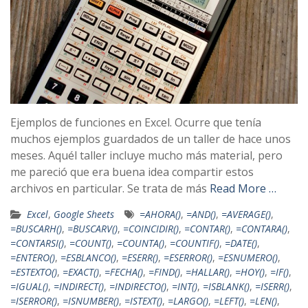
Ejemplos de funciones en Excel. Ocurre que tenía
muchos ejemplos guardados de un taller de hace unos
meses. Aquél taller incluye mucho más material, pero
me pareció que era buena idea compartir estos
archivos en particular. Se trata de más
Read More …
Excel
,
Google Sheets
=AHORA()
,
=AND()
,
=AVERAGE()
,
=BUSCARH()
,
=BUSCARV()
,
=COINCIDIR()
,
=CONTAR()
,
=CONTARA()
,
=CONTARSI()
,
=COUNT()
,
=COUNTA()
,
=COUNTIF()
,
=DATE()
,
=ENTERO()
,
=ESBLANCO()
,
=ESERR()
,
=ESERROR()
,
=ESNUMERO()
,
=ESTEXTO()
,
=EXACT()
,
=FECHA()
,
=FIND()
,
=HALLAR()
,
=HOY()
,
=IF()
,
=IGUAL()
,
=INDIRECT()
,
=INDIRECTO()
,
=INT()
,
=ISBLANK()
,
=ISERR()
,
=ISERROR()
,
=ISNUMBER()
,
=ISTEXT()
,
=LARGO()
,
=LEFT()
,
=LEN()
,