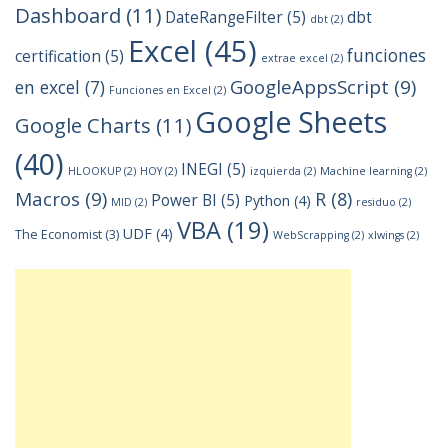
Dashboard
(11)
DateRangeFilter
(5)
dbt
dbt
(2)
Excel
(45)
funciones
certification
(5)
extrae excel
(2)
GoogleAppsScript
(9)
en excel
(7)
Funciones en Excel
(2)
Google Sheets
Google Charts
(11)
(40)
INEGI
(5)
HLOOKUP
(2)
HOY
(2)
izquierda
(2)
Machine learning
(2)
Macros
(9)
R
(8)
Power BI
(5)
Python
(4)
MID
(2)
residuo
(2)
VBA
(19)
UDF
(4)
The Economist
(3)
WebScrapping
(2)
xlwings
(2)