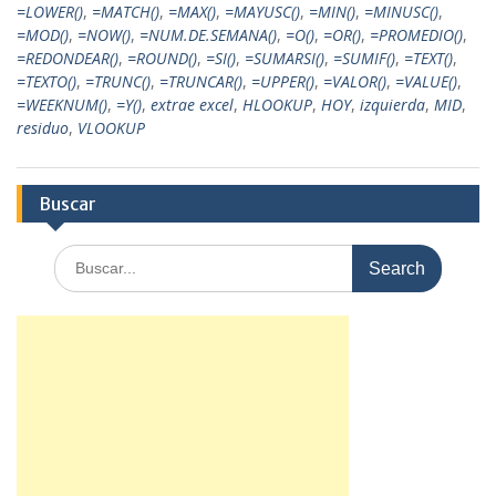
=LOWER()
,
=MATCH()
,
=MAX()
,
=MAYUSC()
,
=MIN()
,
=MINUSC()
,
=MOD()
,
=NOW()
,
=NUM.DE.SEMANA()
,
=O()
,
=OR()
,
=PROMEDIO()
,
=REDONDEAR()
,
=ROUND()
,
=SI()
,
=SUMARSI()
,
=SUMIF()
,
=TEXT()
,
=TEXTO()
,
=TRUNC()
,
=TRUNCAR()
,
=UPPER()
,
=VALOR()
,
=VALUE()
,
=WEEKNUM()
,
=Y()
,
extrae excel
,
HLOOKUP
,
HOY
,
izquierda
,
MID
,
residuo
,
VLOOKUP
Buscar
Search
for: