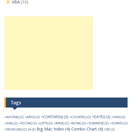
VBA
(10)
Tags
=CONTARSI()
(3)
=DATE()
(3)
=AHORA()
(2)
=AÑO()
(2)
=COUNTIF()
(2)
=DAY()
(2)
=DIA()
(2)
=FECHA()
(2)
=LEFT()
(2)
=MAX()
(2)
=NOW()
(2)
=SUMARSI()
(2)
=SUMIF()
(2)
Big Mac Index
(4)
Combo Chart
(4)
=TRUNCAR()
(2)
AI
(2)
CRE
(2)