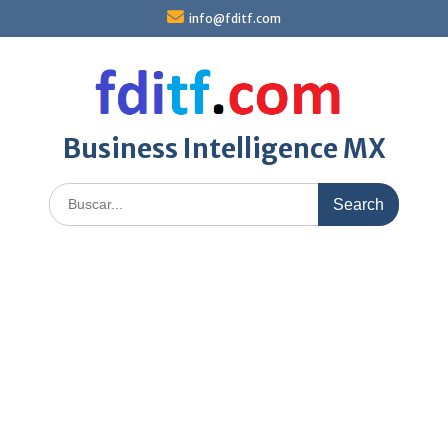
Skip
info@fditf.com
to
content
Business Intelligence MX
Search
for: