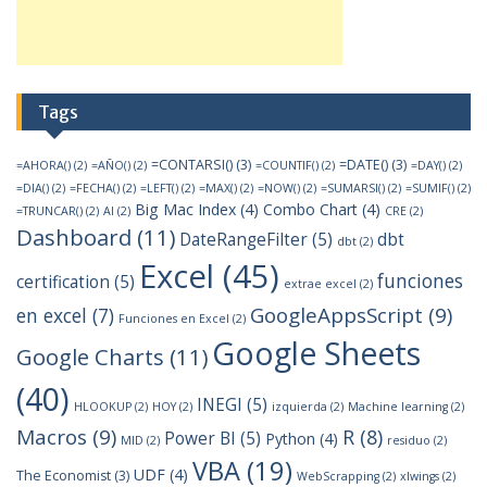
Tags
=CONTARSI()
(3)
=DATE()
(3)
=AHORA()
(2)
=AÑO()
(2)
=COUNTIF()
(2)
=DAY()
(2)
=DIA()
(2)
=FECHA()
(2)
=LEFT()
(2)
=MAX()
(2)
=NOW()
(2)
=SUMARSI()
(2)
=SUMIF()
(2)
Big Mac Index
(4)
Combo Chart
(4)
=TRUNCAR()
(2)
AI
(2)
CRE
(2)
Dashboard
(11)
DateRangeFilter
(5)
dbt
dbt
(2)
Excel
(45)
funciones
certification
(5)
extrae excel
(2)
GoogleAppsScript
(9)
en excel
(7)
Funciones en Excel
(2)
Google Sheets
Google Charts
(11)
(40)
INEGI
(5)
HLOOKUP
(2)
HOY
(2)
izquierda
(2)
Machine learning
(2)
Macros
(9)
R
(8)
Power BI
(5)
Python
(4)
MID
(2)
residuo
(2)
VBA
(19)
UDF
(4)
The Economist
(3)
WebScrapping
(2)
xlwings
(2)