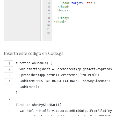
Inserta este código en Code.gs
function onOpen(e) {
  var startingsheet = SpreadsheetApp.getActiveSpreadshe
  SpreadsheetApp.getUi().createMenu("MI MENÚ")
  .addItem('MOSTRAR BARRA LATERAL', 'showMySideBar')
  .addToUi();
}
function showMySideBar(){
  var html = HtmlService.createHtmlOutputFromFile('mySi