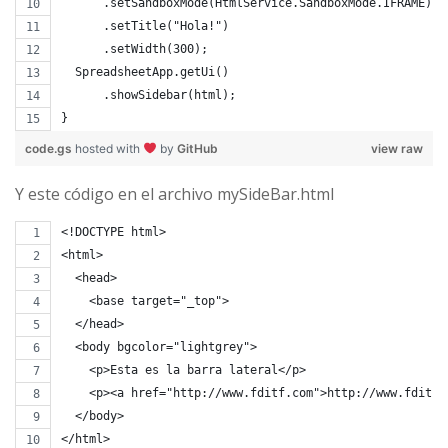
      .setSandboxMode(HtmlService.SandboxMode.IFRAME)
      .setTitle("Hola!")
      .setWidth(300);
  SpreadsheetApp.getUi()
      .showSidebar(html);
}
code.gs
hosted with
by
GitHub
view raw
Y este código en el archivo mySideBar.html
<!DOCTYPE html>
<html>
  <head>
    <base target="_top">
  </head>
  <body bgcolor="lightgrey">
    <p>Esta es la barra lateral</p>
    <p><a href="http://www.fditf.com">http://www.fditf.
  </body>
</html>