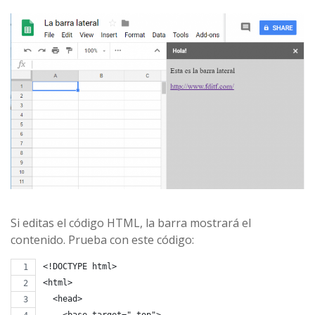
Si editas el código HTML, la barra mostrará el
contenido. Prueba con este código:
<!DOCTYPE html>
<html>
  <head>
    <base target="_top">