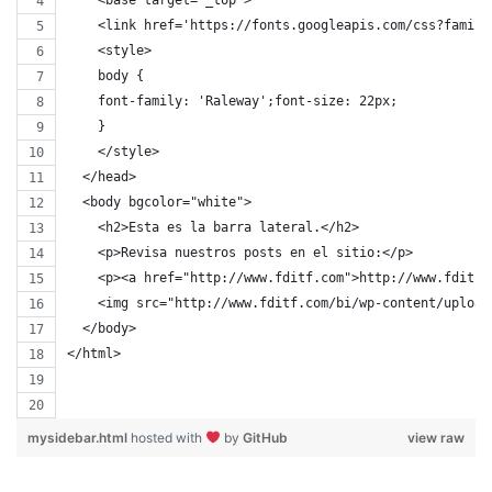
    <link href='https://fonts.googleapis.com/css?family
    <style>
    body {
    font-family: 'Raleway';font-size: 22px;
    }
    </style>
  </head>
  <body bgcolor="white">
    <h2>Esta es la barra lateral.</h2>
    <p>Revisa nuestros posts en el sitio:</p>
    <p><a href="http://www.fditf.com">http://www.fditf.
    <img src="http://www.fditf.com/bi/wp-content/upload
  </body>
</html>
mysidebar.html
hosted with
by
GitHub
view raw